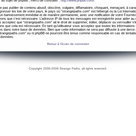
 au sujet de phpBB , merci de consulter :
http://www.phpbb.com/
.
 pas publier de contenu abusif, obscène, vulgaire, diffamatoire, choquant, menaçant, à cara
gresser les lois de votre pays, le pays où “strangepaths.com” est hébergé ou la Loi Internatio
un bannissement immédiat et de manière permanente, avec une notification de votre Fournis
geons que c’est nécessaire. L’adresse IP de tous les messages est enregistrée pour aider au
 acceptez que “strangepaths.com” ait le droit de supprimer, éditer, déplacer ou verrouiller n’
ns que cela est nécessaire. En tant qu’utilisateur vous acceptez que toutes les information
es dans notre base de données. Bien que cette information ne sera pas diffusée à une tierce 
trangepaths.com” ou ni phpBB ne pourront être tenus comme responsable en cas de tentativ
 données.
Retour à l’écran de connexion
Copyright 2006-2008 Strange Paths, all rights reserved.