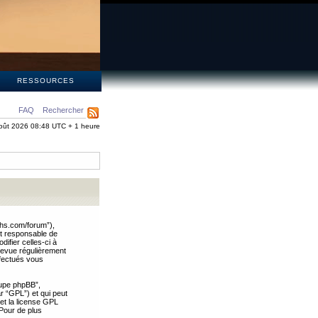
S
RESSOURCES
FAQ
Rechercher
oût 2026 08:48 UTC + 1 heure
ths.com/forum”),
nt responsable de
ifier celles-ci à
revue régulièrement
ffectués vous
oupe phpBB”,
ar “GPL”) et qui peut
 et la license GPL
Pour de plus