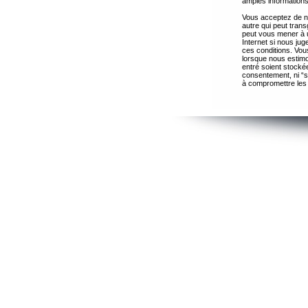
amples informations
Vous acceptez de ne
autre qui peut trans
peut vous mener à 
Internet si nous ju
ces conditions. Vous
lorsque nous estimo
entré soient stocké
consentement, ni “s
à compromettre les