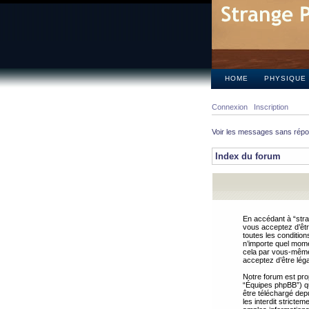
HOME
PHYSIQUE
Connexion
Inscription
Voir les messages sans rép
Index du forum
En accédant à “stra
vous acceptez d’êtr
toutes les condition
n’importe quel mome
cela par vous-même 
acceptez d’être lég
Notre forum est pro
“Équipes phpBB”) qui
être téléchargé dep
les interdit strict