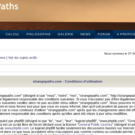
CALCUL
PHILOSOPHIE
GALERIE
NEWS
FORUM
A PROPO
Nous sommes le 07 A
onse
|
Voir les sujets actifs
strangepaths.com - Conditions d’utilisation
ngepaths.com” (désigné ici par “nous”, “notre”, “nos”, “strangepaths.com”, “http://strangepa
e légalement responsable des conditions suivantes. Si vous n’acceptez pas d’être légaleme
s suivantes veuillez alors ne pas accéder et/ou utiliser “strangepaths.com”. Nous pouvons mod
nt et nous ferons tout pour que vous en soyez informé, bien qu’il soit prudent de passer en 
car si vous continuez d’utiliser “strangepaths.com” après que les changements aient été e
alement responsable des conditions après qu’elles aient été mises à jour et/ou modifiées.
pulsé par phpBB (désigné ici par “ils”, “eux”, “leur”, “logiciel phpBB”, “www.phpbb.com”, “Gr
 est un script libre de forum déclaré sous la license “
General Public License
” (désigné ici p
uis
www.phpbb.com
. Le logiciel phpBB facilite seulement les discussions basées sur Internet
ement dans ce que nous acceptons et/ou n’acceptons pas comme contenu ou conduite permis. 