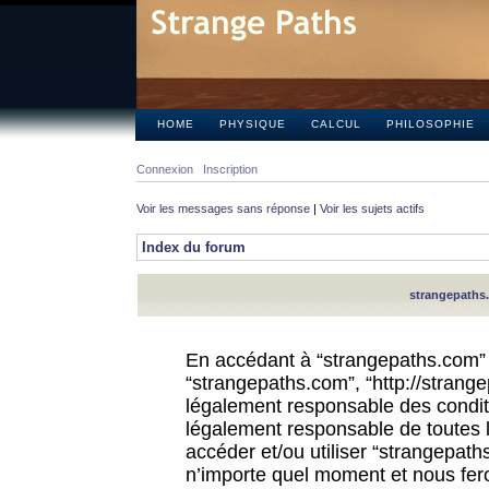
HOME
PHYSIQUE
CALCUL
PHILOSOPHIE
Connexion
Inscription
Voir les messages sans réponse
|
Voir les sujets actifs
Index du forum
strangepaths.
En accédant à “strangepaths.com” (d
“strangepaths.com”, “http://strang
légalement responsable des conditi
légalement responsable de toutes l
accéder et/ou utiliser “strangepat
n’importe quel moment et nous fer