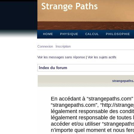
HOME
PHYSIQUE
CALCUL
PHILOSOPHIE
Connexion
Inscription
Voir les messages sans réponse
|
Voir les sujets actifs
Index du forum
strangepaths.
En accédant à “strangepaths.com” (d
“strangepaths.com”, “http://strang
légalement responsable des conditi
légalement responsable de toutes l
accéder et/ou utiliser “strangepat
n’importe quel moment et nous fer