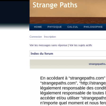
HOME
PHYSIQUE
CALCUL
PHILOSOPHIE
Connexion
Inscription
Voir les messages sans réponse
|
Voir les sujets actifs
Index du forum
strangepaths.
En accédant à “strangepaths.com” (d
“strangepaths.com”, “http://strang
légalement responsable des conditi
légalement responsable de toutes l
accéder et/ou utiliser “strangepat
n’importe quel moment et nous fer