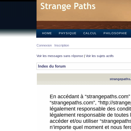
HOME
PHYSIQUE
CALCUL
PHILOSOPHIE
Connexion
Inscription
Voir les messages sans réponse
|
Voir les sujets actifs
Index du forum
strangepaths.
En accédant à “strangepaths.com” (d
“strangepaths.com”, “http://strang
légalement responsable des conditi
légalement responsable de toutes l
accéder et/ou utiliser “strangepat
n’importe quel moment et nous fer