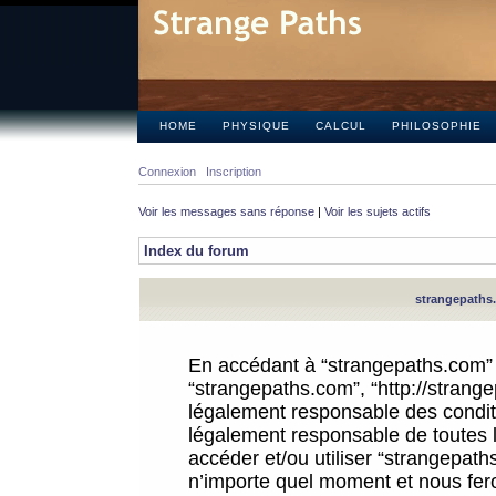
HOME
PHYSIQUE
CALCUL
PHILOSOPHIE
Connexion
Inscription
Voir les messages sans réponse
|
Voir les sujets actifs
Index du forum
strangepaths.
En accédant à “strangepaths.com” (d
“strangepaths.com”, “http://strang
légalement responsable des conditi
légalement responsable de toutes l
accéder et/ou utiliser “strangepat
n’importe quel moment et nous fer