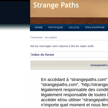
HOME
PHYSIQUE
CALCUL
PHILOSOPHIE
Connexion
Inscription
Voir les messages sans réponse
|
Voir les sujets actifs
Index du forum
strangepaths.
En accédant à “strangepaths.com” (d
“strangepaths.com”, “http://strang
légalement responsable des conditi
légalement responsable de toutes l
accéder et/ou utiliser “strangepat
n’importe quel moment et nous fer