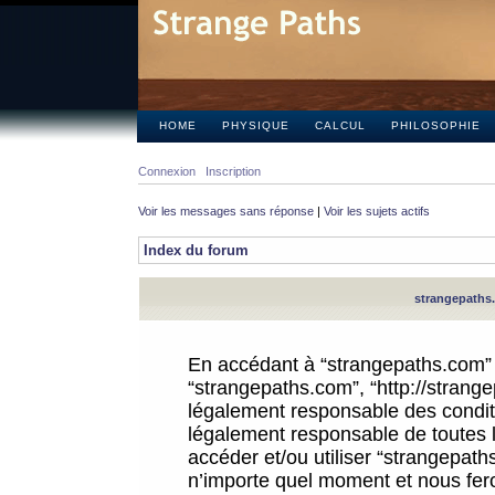
HOME
PHYSIQUE
CALCUL
PHILOSOPHIE
Connexion
Inscription
Voir les messages sans réponse
|
Voir les sujets actifs
Index du forum
strangepaths.
En accédant à “strangepaths.com” (d
“strangepaths.com”, “http://strang
légalement responsable des conditi
légalement responsable de toutes l
accéder et/ou utiliser “strangepat
n’importe quel moment et nous fer