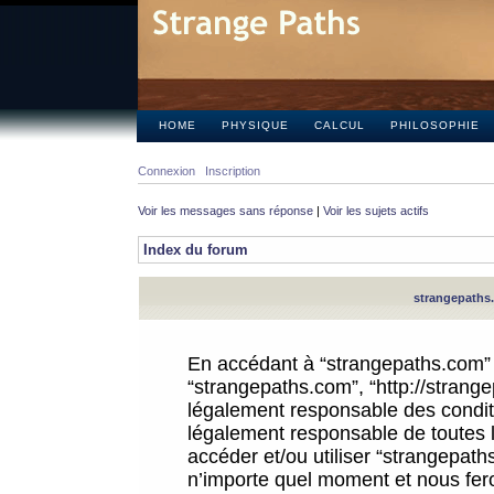
HOME
PHYSIQUE
CALCUL
PHILOSOPHIE
Connexion
Inscription
Voir les messages sans réponse
|
Voir les sujets actifs
Index du forum
strangepaths.
En accédant à “strangepaths.com” (d
“strangepaths.com”, “http://strang
légalement responsable des conditi
légalement responsable de toutes l
accéder et/ou utiliser “strangepat
n’importe quel moment et nous fer