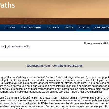
CALCUL
PHILOSOPHIE
GALERIE
NEWS
FORUM
A PROPO
Nous sommes le 09 A
onse
|
Voir les sujets actifs
strangepaths.com - Conditions d’utilisation
ngepaths.com” (désigné ici par “nous”, “notre”, “nos”, “strangepaths.com”, “http://strangepa
e légalement responsable des conditions suivantes. Si vous n’acceptez pas d’être légaleme
s suivantes veuillez alors ne pas accéder et/ou utiliser “strangepaths.com”. Nous pouvons mod
nt et nous ferons tout pour que vous en soyez informé, bien qu’il soit prudent de passer en 
car si vous continuez d’utiliser “strangepaths.com” après que les changements aient été e
alement responsable des conditions après qu’elles aient été mises à jour et/ou modifiées.
pulsé par phpBB (désigné ici par “ils”, “eux”, “leur”, “logiciel phpBB”, “www.phpbb.com”, “Gr
 est un script libre de forum déclaré sous la license “
General Public License
” (désigné ici p
uis
www.phpbb.com
. Le logiciel phpBB facilite seulement les discussions basées sur Internet
ement dans ce que nous acceptons et/ou n’acceptons pas comme contenu ou conduite permis. 