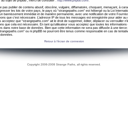
 au sujet de phpBB , merci de consulter :
http://www.phpbb.com/
.
 pas publier de contenu abusif, obscène, vulgaire, diffamatoire, choquant, menaçant, à cara
gresser les lois de votre pays, le pays où “strangepaths.com” est hébergé ou la Loi Internatio
un bannissement immédiat et de manière permanente, avec une notification de votre Fournis
geons que c’est nécessaire. L’adresse IP de tous les messages est enregistrée pour aider au
 acceptez que “strangepaths.com” ait le droit de supprimer, éditer, déplacer ou verrouiller n’
ns que cela est nécessaire. En tant qu’utilisateur vous acceptez que toutes les information
es dans notre base de données. Bien que cette information ne sera pas diffusée à une tierce 
trangepaths.com” ou ni phpBB ne pourront être tenus comme responsable en cas de tentativ
 données.
Retour à l’écran de connexion
Copyright 2006-2008 Strange Paths, all rights reserved.