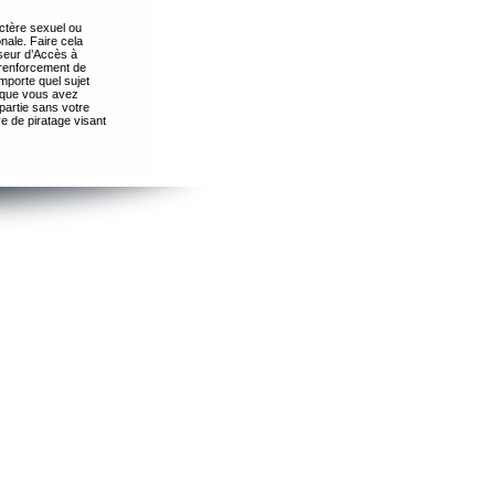
ctère sexuel ou
nale. Faire cela
seur d’Accès à
 renforcement de
importe quel sujet
s que vous avez
partie sans votre
e de piratage visant