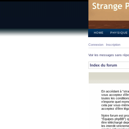
HOME
PHYSIQUE
Connexion
Inscription
Voir les messages sans rép
Index du forum
En accédant à “stra
vous acceptez d’êtr
toutes les condition
n’importe quel mome
cela par vous-même 
acceptez d’être lég
Notre forum est pro
“Équipes phpBB”) qui
être téléchargé dep
les interdit strict