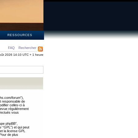
S
RESSOURCES
FAQ
Rechercher
oût 2026 14:10 UTC + 1 heure
ths.com/forum”),
nt responsable de
ifier celles-ci à
revue régulièrement
ffectués vous
oupe phpBB”,
ar “GPL”) et qui peut
 et la license GPL
Pour de plus