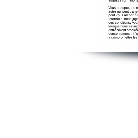
amples informations
Vous acceptez de ne
autre qui peut trans
peut vous mener à 
Internet si nous ju
ces conditions. Vous
lorsque nous estimo
entré soient stocké
consentement, ni “s
à compromettre les