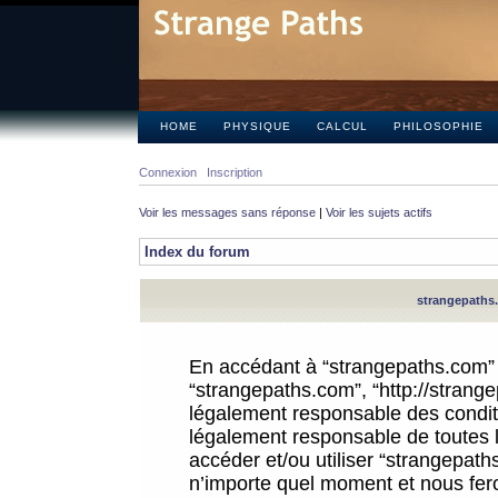
HOME
PHYSIQUE
CALCUL
PHILOSOPHIE
Connexion
Inscription
Voir les messages sans réponse
|
Voir les sujets actifs
Index du forum
strangepaths.
En accédant à “strangepaths.com” (d
“strangepaths.com”, “http://strang
légalement responsable des conditi
légalement responsable de toutes l
accéder et/ou utiliser “strangepat
n’importe quel moment et nous fer