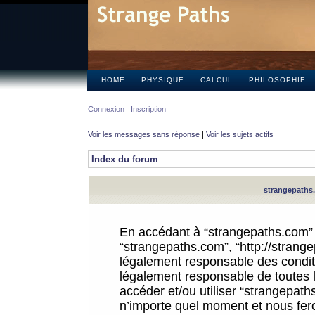
HOME
PHYSIQUE
CALCUL
PHILOSOPHIE
Connexion
Inscription
Voir les messages sans réponse
|
Voir les sujets actifs
Index du forum
strangepaths.
En accédant à “strangepaths.com” (d
“strangepaths.com”, “http://strang
légalement responsable des conditi
légalement responsable de toutes l
accéder et/ou utiliser “strangepat
n’importe quel moment et nous fer