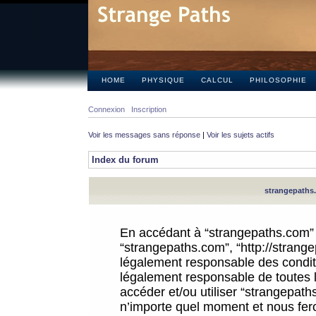
HOME
PHYSIQUE
CALCUL
PHILOSOPHIE
Connexion
Inscription
Voir les messages sans réponse
|
Voir les sujets actifs
Index du forum
strangepaths.
En accédant à “strangepaths.com” (d
“strangepaths.com”, “http://strang
légalement responsable des conditi
légalement responsable de toutes l
accéder et/ou utiliser “strangepat
n’importe quel moment et nous fer