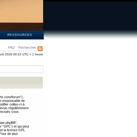
S
RESSOURCES
FAQ
Rechercher
oût 2026 09:23 UTC + 1 heure
ths.com/forum”),
nt responsable de
ifier celles-ci à
revue régulièrement
ffectués vous
oupe phpBB”,
ar “GPL”) et qui peut
 et la license GPL
Pour de plus