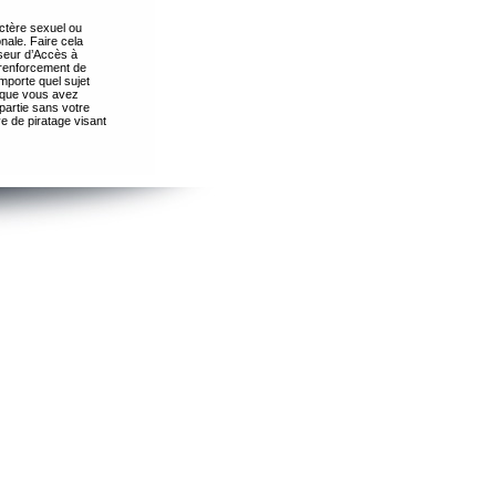
ctère sexuel ou
nale. Faire cela
seur d’Accès à
 renforcement de
importe quel sujet
s que vous avez
partie sans votre
e de piratage visant