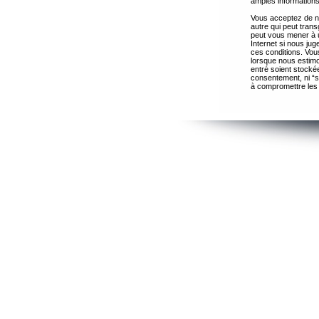
amples informations
Vous acceptez de ne
autre qui peut trans
peut vous mener à 
Internet si nous ju
ces conditions. Vous
lorsque nous estimo
entré soient stocké
consentement, ni “s
à compromettre les