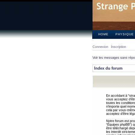
HOME
PHYSIQUE
Connexion
Inscription
Voir les messages sans rép
Index du forum
En accédant à “stra
vous acceptez d’êtr
toutes les condition
n’importe quel mome
cela par vous-même 
acceptez d’être lég
Notre forum est pro
“Équipes phpBB”) qui
être téléchargé dep
les interdit strict