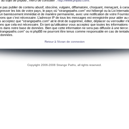
 au sujet de phpBB , merci de consulter :
http://www.phpbb.com/
.
 pas publier de contenu abusif, obscène, vulgaire, diffamatoire, choquant, menaçant, à cara
gresser les lois de votre pays, le pays où “strangepaths.com” est hébergé ou la Loi Internatio
un bannissement immédiat et de manière permanente, avec une notification de votre Fournis
geons que c’est nécessaire. L’adresse IP de tous les messages est enregistrée pour aider au
 acceptez que “strangepaths.com” ait le droit de supprimer, éditer, déplacer ou verrouiller n’
ns que cela est nécessaire. En tant qu’utilisateur vous acceptez que toutes les information
es dans notre base de données. Bien que cette information ne sera pas diffusée à une tierce 
trangepaths.com” ou ni phpBB ne pourront être tenus comme responsable en cas de tentativ
 données.
Retour à l’écran de connexion
Copyright 2006-2008 Strange Paths, all rights reserved.