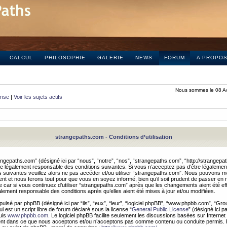
CALCUL
PHILOSOPHIE
GALERIE
NEWS
FORUM
A PROPO
Nous sommes le 08 A
onse
|
Voir les sujets actifs
strangepaths.com - Conditions d’utilisation
ngepaths.com” (désigné ici par “nous”, “notre”, “nos”, “strangepaths.com”, “http://strangepa
e légalement responsable des conditions suivantes. Si vous n’acceptez pas d’être légaleme
s suivantes veuillez alors ne pas accéder et/ou utiliser “strangepaths.com”. Nous pouvons mod
nt et nous ferons tout pour que vous en soyez informé, bien qu’il soit prudent de passer en 
car si vous continuez d’utiliser “strangepaths.com” après que les changements aient été e
alement responsable des conditions après qu’elles aient été mises à jour et/ou modifiées.
pulsé par phpBB (désigné ici par “ils”, “eux”, “leur”, “logiciel phpBB”, “www.phpbb.com”, “Gr
 est un script libre de forum déclaré sous la license “
General Public License
” (désigné ici p
uis
www.phpbb.com
. Le logiciel phpBB facilite seulement les discussions basées sur Internet
ement dans ce que nous acceptons et/ou n’acceptons pas comme contenu ou conduite permis. 