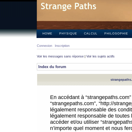
HOME
PHYSIQUE
CALCUL
PHILOSOPHIE
Connexion
Inscription
Voir les messages sans réponse
|
Voir les sujets actifs
Index du forum
strangepaths.
En accédant à “strangepaths.com” (d
“strangepaths.com”, “http://strang
légalement responsable des conditi
légalement responsable de toutes l
accéder et/ou utiliser “strangepat
n’importe quel moment et nous fer