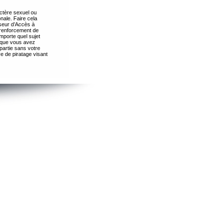
ctère sexuel ou
nale. Faire cela
seur d’Accès à
 renforcement de
importe quel sujet
s que vous avez
partie sans votre
e de piratage visant