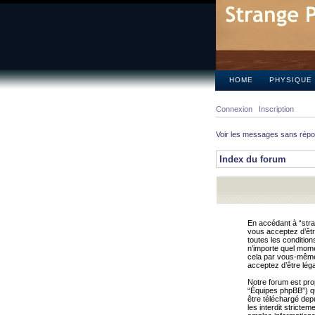
HOME
PHYSIQUE
Connexion
Inscription
Voir les messages sans rép
Index du forum
En accédant à “stra
vous acceptez d’êtr
toutes les condition
n’importe quel mome
cela par vous-même 
acceptez d’être lég
Notre forum est pro
“Équipes phpBB”) qui
être téléchargé dep
les interdit strict