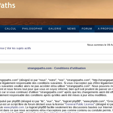
CALCUL
PHILOSOPHIE
GALERIE
NEWS
FORUM
A PROPO
Nous sommes le 09 A
onse
|
Voir les sujets actifs
strangepaths.com - Conditions d’utilisation
ngepaths.com” (désigné ici par “nous”, “notre”, “nos”, “strangepaths.com”, “http://strangepa
e légalement responsable des conditions suivantes. Si vous n’acceptez pas d’être légaleme
s suivantes veuillez alors ne pas accéder et/ou utiliser “strangepaths.com”. Nous pouvons mod
nt et nous ferons tout pour que vous en soyez informé, bien qu’il soit prudent de passer en 
car si vous continuez d’utiliser “strangepaths.com” après que les changements aient été e
alement responsable des conditions après qu’elles aient été mises à jour et/ou modifiées.
pulsé par phpBB (désigné ici par “ils”, “eux”, “leur”, “logiciel phpBB”, “www.phpbb.com”, “Gr
 est un script libre de forum déclaré sous la license “
General Public License
” (désigné ici p
uis
www.phpbb.com
. Le logiciel phpBB facilite seulement les discussions basées sur Internet
ement dans ce que nous acceptons et/ou n’acceptons pas comme contenu ou conduite permis. 