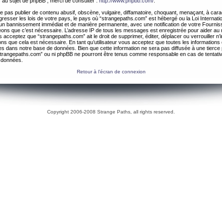
 au sujet de phpBB , merci de consulter :
http://www.phpbb.com/
.
 pas publier de contenu abusif, obscène, vulgaire, diffamatoire, choquant, menaçant, à cara
gresser les lois de votre pays, le pays où “strangepaths.com” est hébergé ou la Loi Internatio
un bannissement immédiat et de manière permanente, avec une notification de votre Fournis
geons que c’est nécessaire. L’adresse IP de tous les messages est enregistrée pour aider au
 acceptez que “strangepaths.com” ait le droit de supprimer, éditer, déplacer ou verrouiller n’
ns que cela est nécessaire. En tant qu’utilisateur vous acceptez que toutes les information
es dans notre base de données. Bien que cette information ne sera pas diffusée à une tierce 
trangepaths.com” ou ni phpBB ne pourront être tenus comme responsable en cas de tentativ
 données.
Retour à l’écran de connexion
Copyright 2006-2008 Strange Paths, all rights reserved.