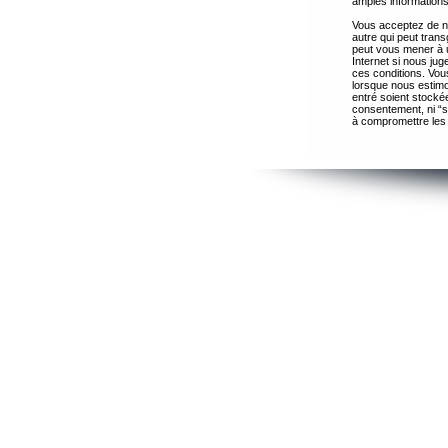
amples informations
Vous acceptez de ne
autre qui peut trans
peut vous mener à 
Internet si nous ju
ces conditions. Vous
lorsque nous estimo
entré soient stocké
consentement, ni “s
à compromettre les