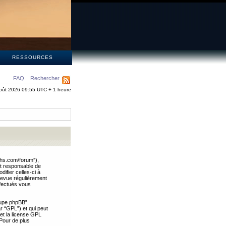
S
RESSOURCES
FAQ
Rechercher
oût 2026 09:55 UTC + 1 heure
ths.com/forum”),
nt responsable de
ifier celles-ci à
revue régulièrement
ffectués vous
oupe phpBB”,
ar “GPL”) et qui peut
 et la license GPL
Pour de plus