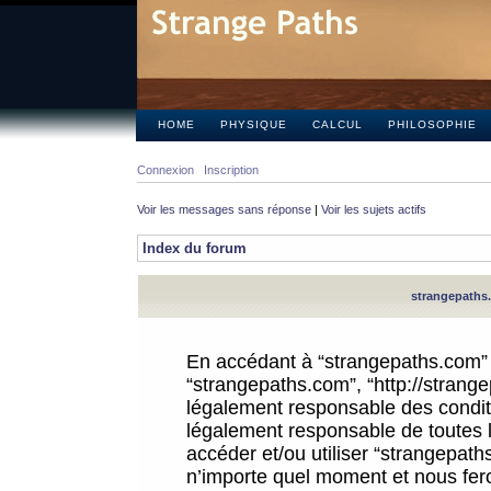
HOME
PHYSIQUE
CALCUL
PHILOSOPHIE
Connexion
Inscription
Voir les messages sans réponse
|
Voir les sujets actifs
Index du forum
strangepaths.
En accédant à “strangepaths.com” (d
“strangepaths.com”, “http://strang
légalement responsable des conditi
légalement responsable de toutes l
accéder et/ou utiliser “strangepat
n’importe quel moment et nous fer