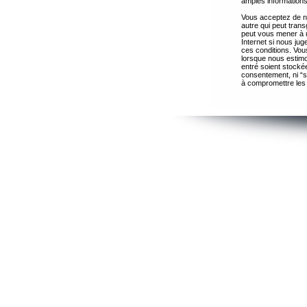
amples informations
Vous acceptez de ne
autre qui peut trans
peut vous mener à 
Internet si nous ju
ces conditions. Vous
lorsque nous estimo
entré soient stocké
consentement, ni “s
à compromettre les