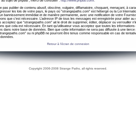
 au sujet de phpBB , merci de consulter :
http://www.phpbb.com/
.
 pas publier de contenu abusif, obscène, vulgaire, diffamatoire, choquant, menaçant, à cara
gresser les lois de votre pays, le pays où “strangepaths.com” est hébergé ou la Loi Internatio
un bannissement immédiat et de manière permanente, avec une notification de votre Fournis
geons que c’est nécessaire. L’adresse IP de tous les messages est enregistrée pour aider au
 acceptez que “strangepaths.com” ait le droit de supprimer, éditer, déplacer ou verrouiller n’
ns que cela est nécessaire. En tant qu’utilisateur vous acceptez que toutes les information
es dans notre base de données. Bien que cette information ne sera pas diffusée à une tierce 
trangepaths.com” ou ni phpBB ne pourront être tenus comme responsable en cas de tentativ
 données.
Retour à l’écran de connexion
Copyright 2006-2008 Strange Paths, all rights reserved.