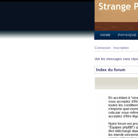
HOME
PHYSIQUE
Connexion
Inscription
Voir les messages sans rép
Index du forum
En accédant à “stra
vous acceptez d’êtr
toutes les condition
n’importe quel mome
cela par vous-même 
acceptez d’être lég
Notre forum est pro
“Équipes phpBB”) qui
être téléchargé dep
les interdit strict