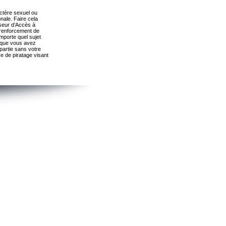
ctère sexuel ou
nale. Faire cela
seur d’Accès à
 renforcement de
importe quel sujet
s que vous avez
partie sans votre
e de piratage visant