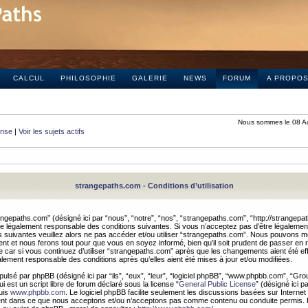
CALCUL
PHILOSOPHIE
GALERIE
NEWS
FORUM
A PROPO
Nous sommes le 08 A
onse
|
Voir les sujets actifs
strangepaths.com - Conditions d’utilisation
ngepaths.com” (désigné ici par “nous”, “notre”, “nos”, “strangepaths.com”, “http://strangepa
e légalement responsable des conditions suivantes. Si vous n’acceptez pas d’être légaleme
s suivantes veuillez alors ne pas accéder et/ou utiliser “strangepaths.com”. Nous pouvons mod
nt et nous ferons tout pour que vous en soyez informé, bien qu’il soit prudent de passer en 
car si vous continuez d’utiliser “strangepaths.com” après que les changements aient été e
alement responsable des conditions après qu’elles aient été mises à jour et/ou modifiées.
pulsé par phpBB (désigné ici par “ils”, “eux”, “leur”, “logiciel phpBB”, “www.phpbb.com”, “Gr
 est un script libre de forum déclaré sous la license “
General Public License
” (désigné ici p
uis
www.phpbb.com
. Le logiciel phpBB facilite seulement les discussions basées sur Internet
ement dans ce que nous acceptons et/ou n’acceptons pas comme contenu ou conduite permis. 