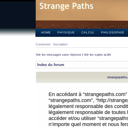
HOME
PHYSIQUE
CALCUL
PHILOSOPHIE
Connexion
Inscription
Voir les messages sans réponse
|
Voir les sujets actifs
Index du forum
strangepaths.
En accédant à “strangepaths.com” (d
“strangepaths.com”, “http://strang
légalement responsable des conditi
légalement responsable de toutes l
accéder et/ou utiliser “strangepat
n’importe quel moment et nous fer