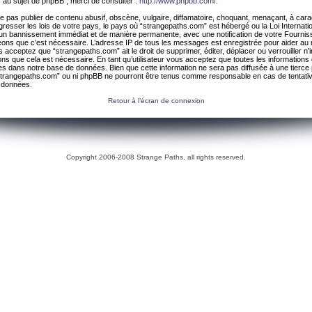
 au sujet de phpBB , merci de consulter :
http://www.phpbb.com/
.
 pas publier de contenu abusif, obscène, vulgaire, diffamatoire, choquant, menaçant, à cara
gresser les lois de votre pays, le pays où “strangepaths.com” est hébergé ou la Loi Internatio
un bannissement immédiat et de manière permanente, avec une notification de votre Fournis
geons que c’est nécessaire. L’adresse IP de tous les messages est enregistrée pour aider au
 acceptez que “strangepaths.com” ait le droit de supprimer, éditer, déplacer ou verrouiller n’
ns que cela est nécessaire. En tant qu’utilisateur vous acceptez que toutes les information
es dans notre base de données. Bien que cette information ne sera pas diffusée à une tierce 
trangepaths.com” ou ni phpBB ne pourront être tenus comme responsable en cas de tentativ
 données.
Retour à l’écran de connexion
Copyright 2006-2008 Strange Paths, all rights reserved.