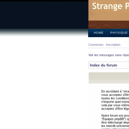
HOME
PHYSIQUE
Connexion
Inscription
Voir les messages sans rép
Index du forum
En accédant à “stra
vous acceptez d’êtr
toutes les condition
n’importe quel mome
cela par vous-même 
acceptez d’être lég
Notre forum est pro
“Équipes phpBB”) qui
être téléchargé dep
les interdit strict