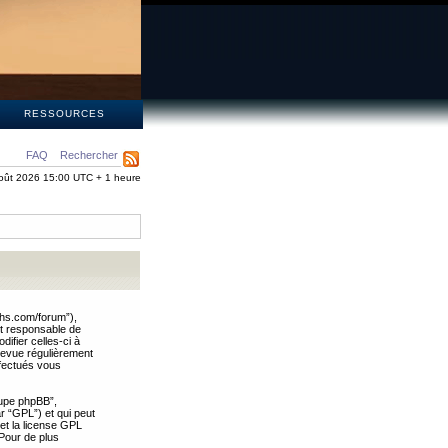
S
RESSOURCES
FAQ
Rechercher
oût 2026 15:00 UTC + 1 heure
ths.com/forum”),
nt responsable de
ifier celles-ci à
revue régulièrement
ffectués vous
oupe phpBB”,
ar “GPL”) et qui peut
 et la license GPL
Pour de plus