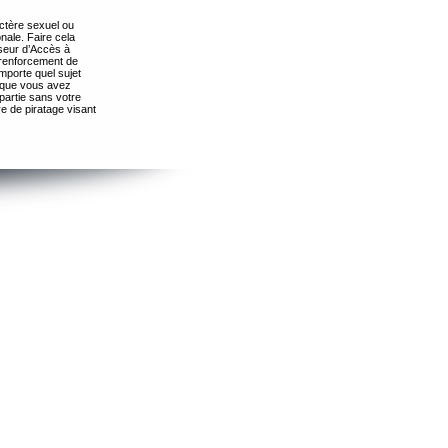
ctère sexuel ou
nale. Faire cela
seur d’Accès à
 renforcement de
importe quel sujet
s que vous avez
partie sans votre
e de piratage visant