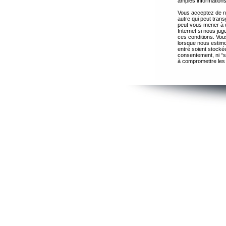
amples informations
Vous acceptez de ne
autre qui peut trans
peut vous mener à 
Internet si nous ju
ces conditions. Vous
lorsque nous estimo
entré soient stocké
consentement, ni “s
à compromettre les