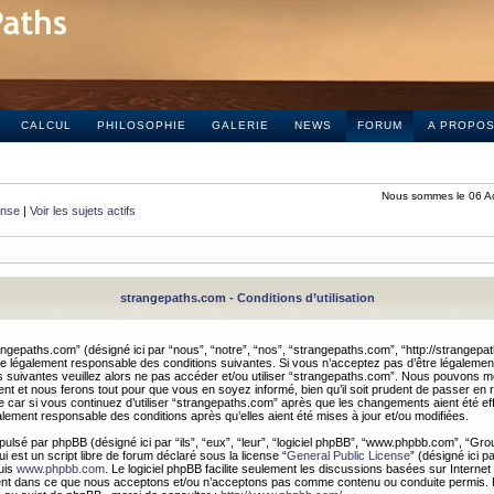
CALCUL
PHILOSOPHIE
GALERIE
NEWS
FORUM
A PROPO
Nous sommes le 06 A
onse
|
Voir les sujets actifs
strangepaths.com - Conditions d’utilisation
ngepaths.com” (désigné ici par “nous”, “notre”, “nos”, “strangepaths.com”, “http://strangepa
e légalement responsable des conditions suivantes. Si vous n’acceptez pas d’être légaleme
s suivantes veuillez alors ne pas accéder et/ou utiliser “strangepaths.com”. Nous pouvons mod
nt et nous ferons tout pour que vous en soyez informé, bien qu’il soit prudent de passer en 
car si vous continuez d’utiliser “strangepaths.com” après que les changements aient été e
alement responsable des conditions après qu’elles aient été mises à jour et/ou modifiées.
pulsé par phpBB (désigné ici par “ils”, “eux”, “leur”, “logiciel phpBB”, “www.phpbb.com”, “Gr
 est un script libre de forum déclaré sous la license “
General Public License
” (désigné ici p
uis
www.phpbb.com
. Le logiciel phpBB facilite seulement les discussions basées sur Internet
ement dans ce que nous acceptons et/ou n’acceptons pas comme contenu ou conduite permis. 