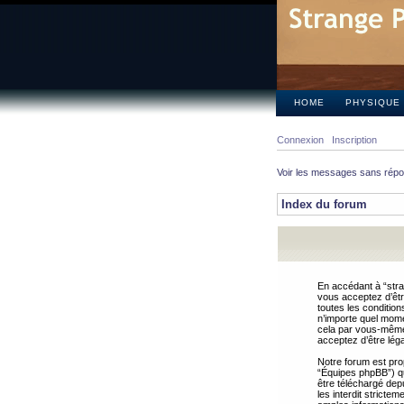
HOME
PHYSIQUE
Connexion
Inscription
Voir les messages sans rép
Index du forum
En accédant à “stra
vous acceptez d’êtr
toutes les condition
n’importe quel mome
cela par vous-même 
acceptez d’être lég
Notre forum est pro
“Équipes phpBB”) qui
être téléchargé dep
les interdit strict