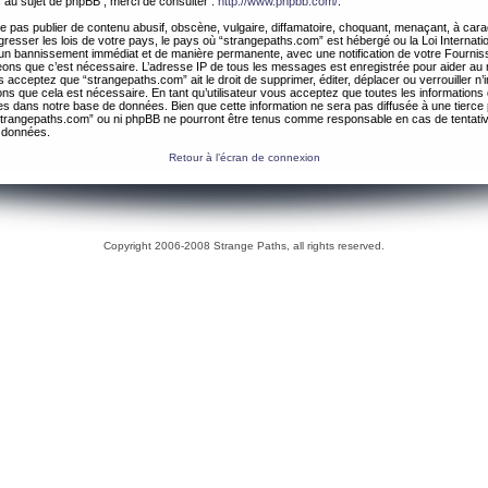
 au sujet de phpBB , merci de consulter :
http://www.phpbb.com/
.
 pas publier de contenu abusif, obscène, vulgaire, diffamatoire, choquant, menaçant, à cara
gresser les lois de votre pays, le pays où “strangepaths.com” est hébergé ou la Loi Internatio
un bannissement immédiat et de manière permanente, avec une notification de votre Fournis
geons que c’est nécessaire. L’adresse IP de tous les messages est enregistrée pour aider au
 acceptez que “strangepaths.com” ait le droit de supprimer, éditer, déplacer ou verrouiller n’
ns que cela est nécessaire. En tant qu’utilisateur vous acceptez que toutes les information
es dans notre base de données. Bien que cette information ne sera pas diffusée à une tierce 
trangepaths.com” ou ni phpBB ne pourront être tenus comme responsable en cas de tentativ
 données.
Retour à l’écran de connexion
Copyright 2006-2008 Strange Paths, all rights reserved.