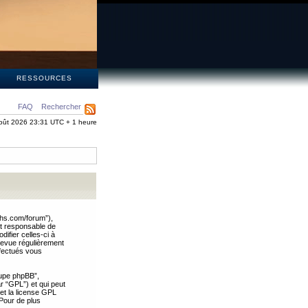
S
RESSOURCES
FAQ
Rechercher
oût 2026 23:31 UTC + 1 heure
ths.com/forum”),
nt responsable de
ifier celles-ci à
revue régulièrement
ffectués vous
oupe phpBB”,
ar “GPL”) et qui peut
 et la license GPL
Pour de plus