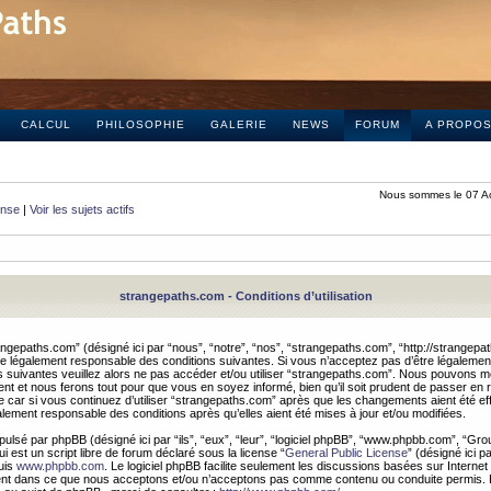
CALCUL
PHILOSOPHIE
GALERIE
NEWS
FORUM
A PROPO
Nous sommes le 07 A
onse
|
Voir les sujets actifs
strangepaths.com - Conditions d’utilisation
ngepaths.com” (désigné ici par “nous”, “notre”, “nos”, “strangepaths.com”, “http://strangepa
e légalement responsable des conditions suivantes. Si vous n’acceptez pas d’être légaleme
s suivantes veuillez alors ne pas accéder et/ou utiliser “strangepaths.com”. Nous pouvons mod
nt et nous ferons tout pour que vous en soyez informé, bien qu’il soit prudent de passer en 
car si vous continuez d’utiliser “strangepaths.com” après que les changements aient été e
alement responsable des conditions après qu’elles aient été mises à jour et/ou modifiées.
pulsé par phpBB (désigné ici par “ils”, “eux”, “leur”, “logiciel phpBB”, “www.phpbb.com”, “Gr
 est un script libre de forum déclaré sous la license “
General Public License
” (désigné ici p
uis
www.phpbb.com
. Le logiciel phpBB facilite seulement les discussions basées sur Internet
ement dans ce que nous acceptons et/ou n’acceptons pas comme contenu ou conduite permis. 