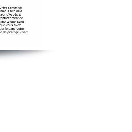
ctère sexuel ou
nale. Faire cela
seur d’Accès à
 renforcement de
importe quel sujet
s que vous avez
partie sans votre
e de piratage visant