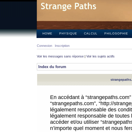
HOME
PHYSIQUE
CALCUL
PHILOSOPHIE
Connexion
Inscription
Voir les messages sans réponse
|
Voir les sujets actifs
Index du forum
strangepaths.
En accédant à “strangepaths.com” (d
“strangepaths.com”, “http://strang
légalement responsable des conditi
légalement responsable de toutes l
accéder et/ou utiliser “strangepat
n’importe quel moment et nous fer