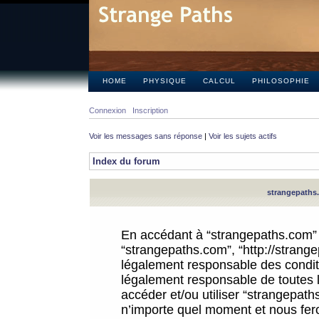
HOME
PHYSIQUE
CALCUL
PHILOSOPHIE
Connexion
Inscription
Voir les messages sans réponse
|
Voir les sujets actifs
Index du forum
strangepaths.
En accédant à “strangepaths.com” (d
“strangepaths.com”, “http://strang
légalement responsable des conditi
légalement responsable de toutes l
accéder et/ou utiliser “strangepat
n’importe quel moment et nous fer