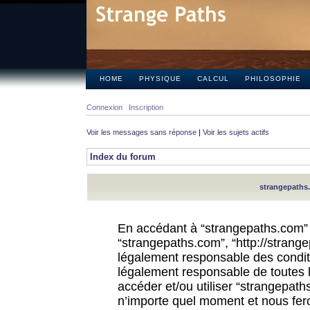
HOME
PHYSIQUE
CALCUL
PHILOSOPHIE
Connexion
Inscription
Voir les messages sans réponse
|
Voir les sujets actifs
Index du forum
strangepaths.
En accédant à “strangepaths.com” (d
“strangepaths.com”, “http://strang
légalement responsable des conditi
légalement responsable de toutes l
accéder et/ou utiliser “strangepat
n’importe quel moment et nous fer