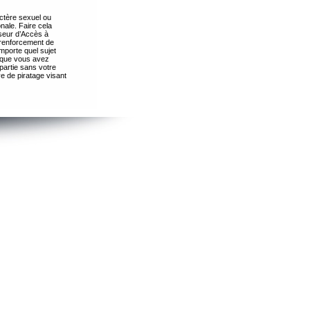
ctère sexuel ou
nale. Faire cela
seur d’Accès à
 renforcement de
importe quel sujet
s que vous avez
partie sans votre
e de piratage visant