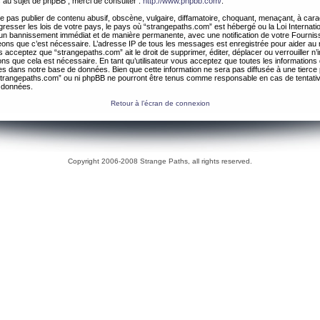
 au sujet de phpBB , merci de consulter :
http://www.phpbb.com/
.
 pas publier de contenu abusif, obscène, vulgaire, diffamatoire, choquant, menaçant, à cara
gresser les lois de votre pays, le pays où “strangepaths.com” est hébergé ou la Loi Internatio
un bannissement immédiat et de manière permanente, avec une notification de votre Fournis
geons que c’est nécessaire. L’adresse IP de tous les messages est enregistrée pour aider au
 acceptez que “strangepaths.com” ait le droit de supprimer, éditer, déplacer ou verrouiller n’
ns que cela est nécessaire. En tant qu’utilisateur vous acceptez que toutes les information
es dans notre base de données. Bien que cette information ne sera pas diffusée à une tierce 
trangepaths.com” ou ni phpBB ne pourront être tenus comme responsable en cas de tentativ
 données.
Retour à l’écran de connexion
Copyright 2006-2008 Strange Paths, all rights reserved.