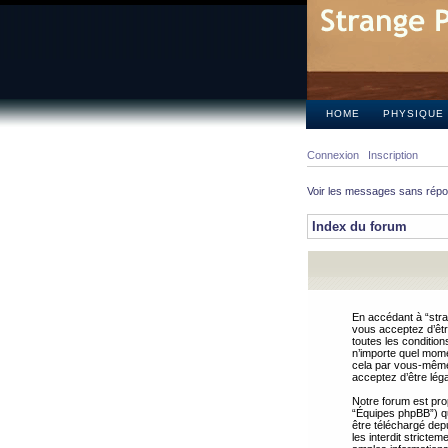
HOME
PHYSIQUE
Connexion
Inscription
Voir les messages sans rép
Index du forum
En accédant à “stra
vous acceptez d’êtr
toutes les condition
n’importe quel mome
cela par vous-même 
acceptez d’être lég
Notre forum est pro
“Équipes phpBB”) qui
être téléchargé dep
les interdit strict