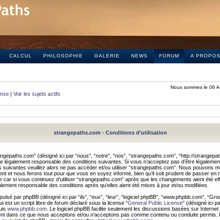
CALCUL
PHILOSOPHIE
GALERIE
NEWS
FORUM
A PROPO
Nous sommes le 06 A
onse
|
Voir les sujets actifs
strangepaths.com - Conditions d’utilisation
ngepaths.com” (désigné ici par “nous”, “notre”, “nos”, “strangepaths.com”, “http://strangepa
e légalement responsable des conditions suivantes. Si vous n’acceptez pas d’être légaleme
s suivantes veuillez alors ne pas accéder et/ou utiliser “strangepaths.com”. Nous pouvons mod
nt et nous ferons tout pour que vous en soyez informé, bien qu’il soit prudent de passer en 
car si vous continuez d’utiliser “strangepaths.com” après que les changements aient été e
alement responsable des conditions après qu’elles aient été mises à jour et/ou modifiées.
pulsé par phpBB (désigné ici par “ils”, “eux”, “leur”, “logiciel phpBB”, “www.phpbb.com”, “Gr
 est un script libre de forum déclaré sous la license “
General Public License
” (désigné ici p
uis
www.phpbb.com
. Le logiciel phpBB facilite seulement les discussions basées sur Internet
ement dans ce que nous acceptons et/ou n’acceptons pas comme contenu ou conduite permis. 