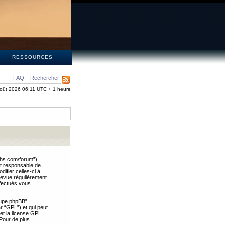
S
RESSOURCES
FAQ
Rechercher
oût 2026 06:11 UTC + 1 heure
ths.com/forum”),
nt responsable de
ifier celles-ci à
revue régulièrement
ffectués vous
oupe phpBB”,
ar “GPL”) et qui peut
 et la license GPL
Pour de plus