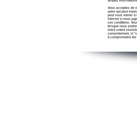
amples informations
Vous acceptez de ne
autre qui peut trans
peut vous mener à 
Internet si nous ju
ces conditions. Vous
lorsque nous estimo
entré soient stocké
consentement, ni “s
à compromettre les