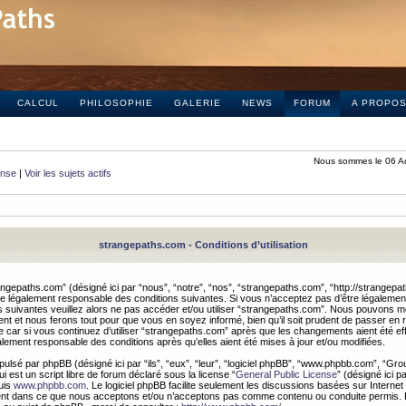
CALCUL
PHILOSOPHIE
GALERIE
NEWS
FORUM
A PROPO
Nous sommes le 06 A
onse
|
Voir les sujets actifs
strangepaths.com - Conditions d’utilisation
ngepaths.com” (désigné ici par “nous”, “notre”, “nos”, “strangepaths.com”, “http://strangepa
e légalement responsable des conditions suivantes. Si vous n’acceptez pas d’être légaleme
s suivantes veuillez alors ne pas accéder et/ou utiliser “strangepaths.com”. Nous pouvons mod
nt et nous ferons tout pour que vous en soyez informé, bien qu’il soit prudent de passer en 
car si vous continuez d’utiliser “strangepaths.com” après que les changements aient été e
alement responsable des conditions après qu’elles aient été mises à jour et/ou modifiées.
pulsé par phpBB (désigné ici par “ils”, “eux”, “leur”, “logiciel phpBB”, “www.phpbb.com”, “Gr
 est un script libre de forum déclaré sous la license “
General Public License
” (désigné ici p
uis
www.phpbb.com
. Le logiciel phpBB facilite seulement les discussions basées sur Internet
ement dans ce que nous acceptons et/ou n’acceptons pas comme contenu ou conduite permis. 