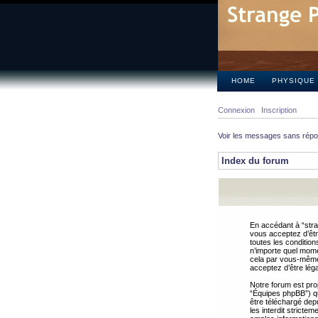
HOME
PHYSIQUE
Connexion
Inscription
Voir les messages sans rép
Index du forum
En accédant à “stra
vous acceptez d’êtr
toutes les condition
n’importe quel mome
cela par vous-même 
acceptez d’être lég
Notre forum est pro
“Équipes phpBB”) qui
être téléchargé dep
les interdit strict