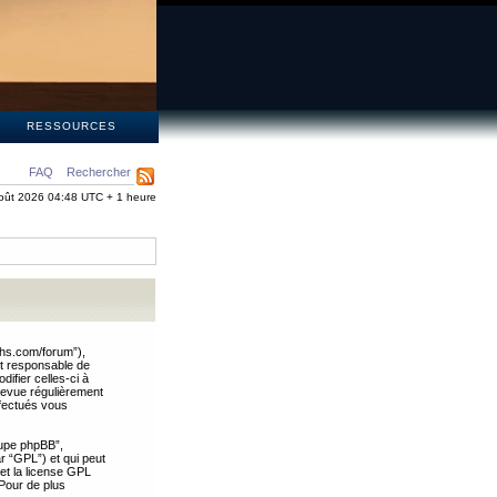
S
RESSOURCES
FAQ
Rechercher
oût 2026 04:48 UTC + 1 heure
ths.com/forum”),
nt responsable de
ifier celles-ci à
revue régulièrement
ffectués vous
oupe phpBB”,
ar “GPL”) et qui peut
 et la license GPL
Pour de plus