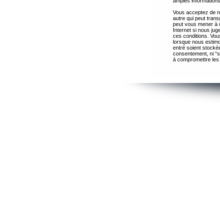
amples informations
Vous acceptez de ne
autre qui peut trans
peut vous mener à 
Internet si nous ju
ces conditions. Vous
lorsque nous estimo
entré soient stocké
consentement, ni “s
à compromettre les