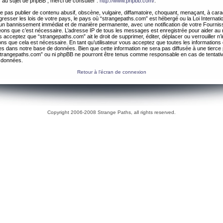
 au sujet de phpBB , merci de consulter :
http://www.phpbb.com/
.
 pas publier de contenu abusif, obscène, vulgaire, diffamatoire, choquant, menaçant, à cara
gresser les lois de votre pays, le pays où “strangepaths.com” est hébergé ou la Loi Internatio
un bannissement immédiat et de manière permanente, avec une notification de votre Fournis
geons que c’est nécessaire. L’adresse IP de tous les messages est enregistrée pour aider au
 acceptez que “strangepaths.com” ait le droit de supprimer, éditer, déplacer ou verrouiller n’
ns que cela est nécessaire. En tant qu’utilisateur vous acceptez que toutes les information
es dans notre base de données. Bien que cette information ne sera pas diffusée à une tierce 
trangepaths.com” ou ni phpBB ne pourront être tenus comme responsable en cas de tentativ
 données.
Retour à l’écran de connexion
Copyright 2006-2008 Strange Paths, all rights reserved.