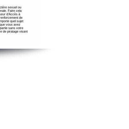
ctère sexuel ou
nale. Faire cela
seur d’Accès à
 renforcement de
importe quel sujet
s que vous avez
partie sans votre
e de piratage visant