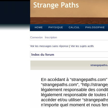
HOME
PHYSIQUE
CALCUL
PHILOSOPHIE
Connexion
Inscription
Voir les messages sans réponse
|
Voir les sujets actifs
Index du forum
strangepaths.
En accédant à “strangepaths.com” (d
“strangepaths.com”, “http://strang
légalement responsable des conditi
légalement responsable de toutes l
accéder et/ou utiliser “strangepat
n’importe quel moment et nous fer