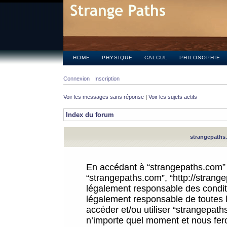
HOME
PHYSIQUE
CALCUL
PHILOSOPHIE
Connexion
Inscription
Voir les messages sans réponse
|
Voir les sujets actifs
Index du forum
strangepaths.
En accédant à “strangepaths.com” (d
“strangepaths.com”, “http://strang
légalement responsable des conditi
légalement responsable de toutes l
accéder et/ou utiliser “strangepat
n’importe quel moment et nous fer