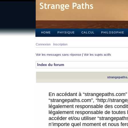
HOME
PHYSIQUE
CALCUL
PHILOSOPHIE
Connexion
Inscription
Voir les messages sans réponse
|
Voir les sujets actifs
Index du forum
strangepaths.
En accédant à “strangepaths.com” (d
“strangepaths.com”, “http://strang
légalement responsable des conditi
légalement responsable de toutes l
accéder et/ou utiliser “strangepat
n’importe quel moment et nous fer