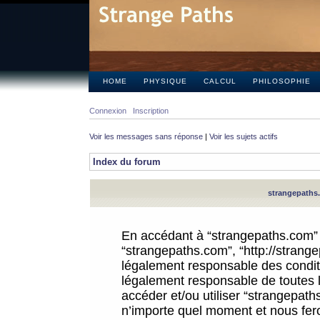
HOME
PHYSIQUE
CALCUL
PHILOSOPHIE
Connexion
Inscription
Voir les messages sans réponse
|
Voir les sujets actifs
Index du forum
strangepaths.
En accédant à “strangepaths.com” (d
“strangepaths.com”, “http://strang
légalement responsable des conditi
légalement responsable de toutes l
accéder et/ou utiliser “strangepat
n’importe quel moment et nous fer