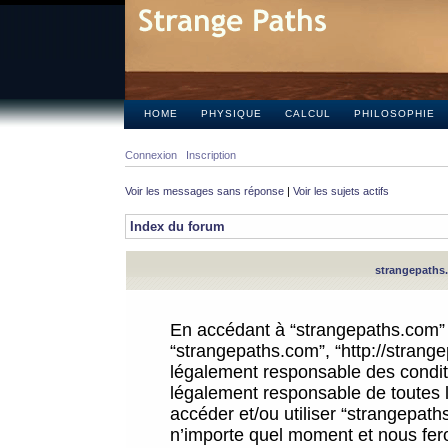
HOME
PHYSIQUE
CALCUL
PHILOSOPHIE
Connexion
Inscription
Voir les messages sans réponse
|
Voir les sujets actifs
Index du forum
strangepaths.
En accédant à “strangepaths.com” (d
“strangepaths.com”, “http://strang
légalement responsable des conditi
légalement responsable de toutes l
accéder et/ou utiliser “strangepat
n’importe quel moment et nous fer