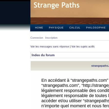
HOME
PHYSIQUE
CALCUL
PHILOSOPHIE
Connexion
Inscription
Voir les messages sans réponse
|
Voir les sujets actifs
Index du forum
strangepaths.
En accédant à “strangepaths.com” (d
“strangepaths.com”, “http://strang
légalement responsable des conditi
légalement responsable de toutes l
accéder et/ou utiliser “strangepat
n’importe quel moment et nous fer