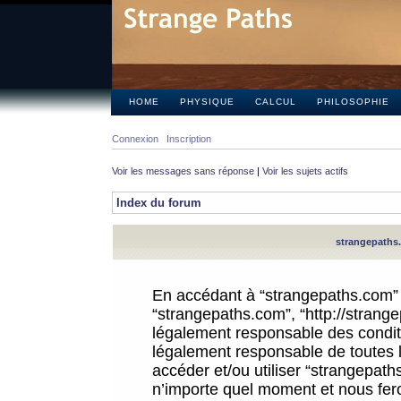
HOME
PHYSIQUE
CALCUL
PHILOSOPHIE
Connexion
Inscription
Voir les messages sans réponse
|
Voir les sujets actifs
Index du forum
strangepaths.
En accédant à “strangepaths.com” (d
“strangepaths.com”, “http://strang
légalement responsable des conditi
légalement responsable de toutes l
accéder et/ou utiliser “strangepat
n’importe quel moment et nous fer