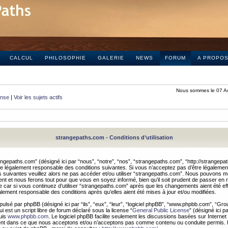
CALCUL
PHILOSOPHIE
GALERIE
NEWS
FORUM
A PROPO
Nous sommes le 07 A
onse
|
Voir les sujets actifs
strangepaths.com - Conditions d’utilisation
ngepaths.com” (désigné ici par “nous”, “notre”, “nos”, “strangepaths.com”, “http://strangepa
e légalement responsable des conditions suivantes. Si vous n’acceptez pas d’être légaleme
s suivantes veuillez alors ne pas accéder et/ou utiliser “strangepaths.com”. Nous pouvons mod
nt et nous ferons tout pour que vous en soyez informé, bien qu’il soit prudent de passer en 
car si vous continuez d’utiliser “strangepaths.com” après que les changements aient été e
alement responsable des conditions après qu’elles aient été mises à jour et/ou modifiées.
pulsé par phpBB (désigné ici par “ils”, “eux”, “leur”, “logiciel phpBB”, “www.phpbb.com”, “Gr
 est un script libre de forum déclaré sous la license “
General Public License
” (désigné ici p
uis
www.phpbb.com
. Le logiciel phpBB facilite seulement les discussions basées sur Internet
ement dans ce que nous acceptons et/ou n’acceptons pas comme contenu ou conduite permis. 