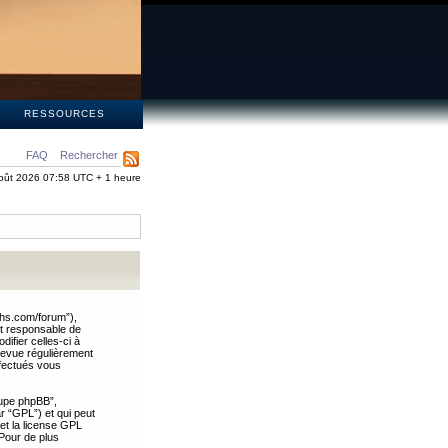
S
RESSOURCES
FAQ
Rechercher
oût 2026 07:58 UTC + 1 heure
ths.com/forum”),
nt responsable de
ifier celles-ci à
revue régulièrement
ffectués vous
oupe phpBB”,
ar “GPL”) et qui peut
 et la license GPL
Pour de plus