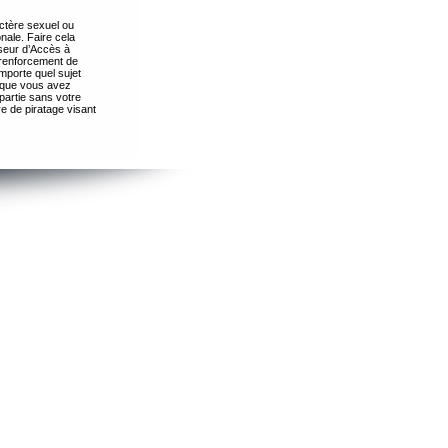
ctère sexuel ou
nale. Faire cela
seur d’Accès à
 renforcement de
importe quel sujet
s que vous avez
partie sans votre
e de piratage visant