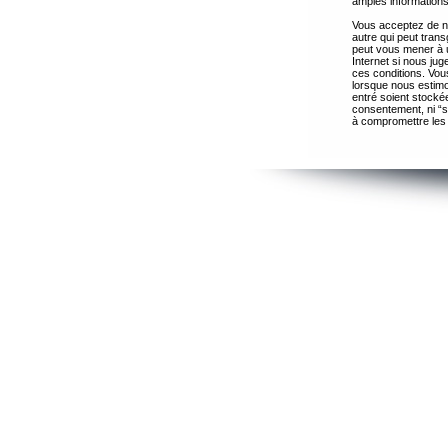
amples informations
Vous acceptez de ne
autre qui peut trans
peut vous mener à 
Internet si nous ju
ces conditions. Vous
lorsque nous estimo
entré soient stocké
consentement, ni “s
à compromettre les