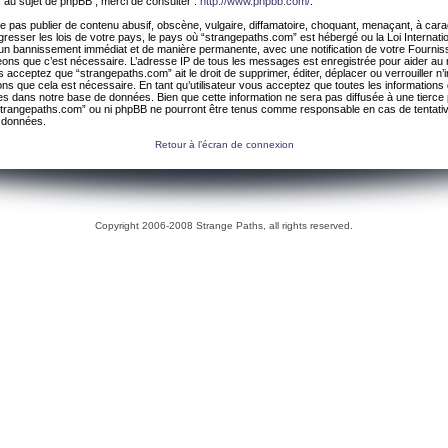
 au sujet de phpBB , merci de consulter :
http://www.phpbb.com/
.
 pas publier de contenu abusif, obscène, vulgaire, diffamatoire, choquant, menaçant, à cara
gresser les lois de votre pays, le pays où “strangepaths.com” est hébergé ou la Loi Internatio
un bannissement immédiat et de manière permanente, avec une notification de votre Fournis
geons que c’est nécessaire. L’adresse IP de tous les messages est enregistrée pour aider au
 acceptez que “strangepaths.com” ait le droit de supprimer, éditer, déplacer ou verrouiller n’
ns que cela est nécessaire. En tant qu’utilisateur vous acceptez que toutes les information
es dans notre base de données. Bien que cette information ne sera pas diffusée à une tierce 
trangepaths.com” ou ni phpBB ne pourront être tenus comme responsable en cas de tentativ
 données.
Retour à l’écran de connexion
Copyright 2006-2008 Strange Paths, all rights reserved.