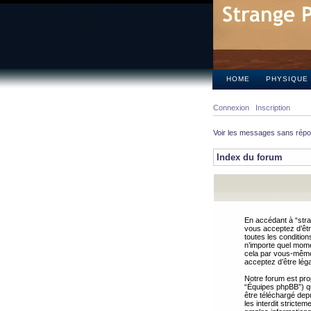
HOME
PHYSIQUE
Connexion
Inscription
Voir les messages sans rép
Index du forum
En accédant à “stra
vous acceptez d’êtr
toutes les condition
n’importe quel mome
cela par vous-même 
acceptez d’être lég
Notre forum est pro
“Équipes phpBB”) qui
être téléchargé dep
les interdit strict