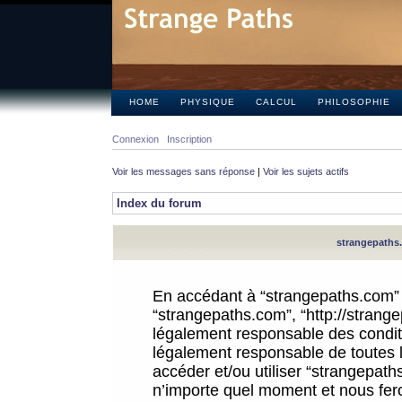
HOME
PHYSIQUE
CALCUL
PHILOSOPHIE
Connexion
Inscription
Voir les messages sans réponse
|
Voir les sujets actifs
Index du forum
strangepaths.
En accédant à “strangepaths.com” (d
“strangepaths.com”, “http://strang
légalement responsable des conditi
légalement responsable de toutes l
accéder et/ou utiliser “strangepat
n’importe quel moment et nous fer