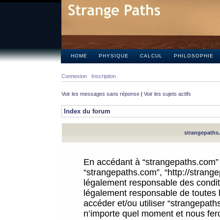
HOME
PHYSIQUE
CALCUL
PHILOSOPHIE
Connexion
Inscription
Voir les messages sans réponse
|
Voir les sujets actifs
Index du forum
strangepaths.
En accédant à “strangepaths.com” (d
“strangepaths.com”, “http://strang
légalement responsable des conditi
légalement responsable de toutes l
accéder et/ou utiliser “strangepat
n’importe quel moment et nous fer