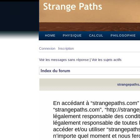
HOME
PHYSIQUE
CALCUL
PHILOSOPHIE
Connexion
Inscription
Voir les messages sans réponse
|
Voir les sujets actifs
Index du forum
strangepaths.
En accédant à “strangepaths.com” (d
“strangepaths.com”, “http://strang
légalement responsable des conditi
légalement responsable de toutes l
accéder et/ou utiliser “strangepat
n’importe quel moment et nous fer