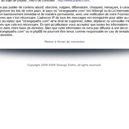
 au sujet de phpBB , merci de consulter :
http://www.phpbb.com/
.
 pas publier de contenu abusif, obscène, vulgaire, diffamatoire, choquant, menaçant, à cara
gresser les lois de votre pays, le pays où “strangepaths.com” est hébergé ou la Loi Internatio
un bannissement immédiat et de manière permanente, avec une notification de votre Fournis
geons que c’est nécessaire. L’adresse IP de tous les messages est enregistrée pour aider au
 acceptez que “strangepaths.com” ait le droit de supprimer, éditer, déplacer ou verrouiller n’
ns que cela est nécessaire. En tant qu’utilisateur vous acceptez que toutes les information
es dans notre base de données. Bien que cette information ne sera pas diffusée à une tierce 
trangepaths.com” ou ni phpBB ne pourront être tenus comme responsable en cas de tentativ
 données.
Retour à l’écran de connexion
Copyright 2006-2008 Strange Paths, all rights reserved.