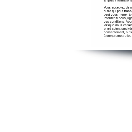
amples informations
Vous acceptez de ne
autre qui peut trans
peut vous mener à 
Internet si nous ju
ces conditions. Vous
lorsque nous estimo
entré soient stocké
consentement, ni “s
à compromettre les