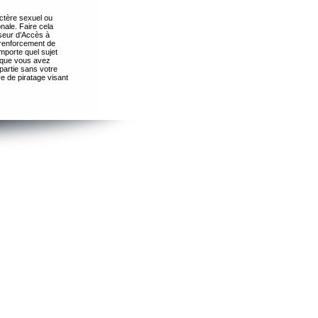
ctère sexuel ou
nale. Faire cela
seur d’Accès à
 renforcement de
importe quel sujet
s que vous avez
partie sans votre
e de piratage visant