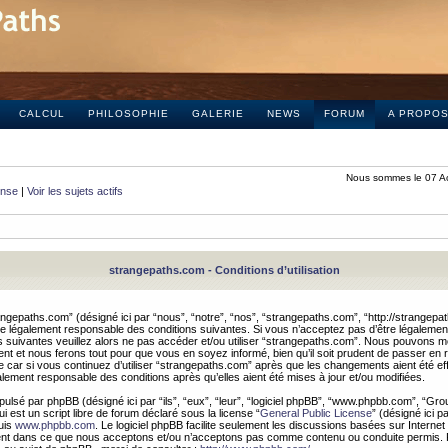
CALCUL
PHILOSOPHIE
GALERIE
NEWS
FORUM
A PROPO
Nous sommes le 07 A
onse
|
Voir les sujets actifs
strangepaths.com - Conditions d’utilisation
ngepaths.com” (désigné ici par “nous”, “notre”, “nos”, “strangepaths.com”, “http://strangepa
e légalement responsable des conditions suivantes. Si vous n’acceptez pas d’être légaleme
s suivantes veuillez alors ne pas accéder et/ou utiliser “strangepaths.com”. Nous pouvons mod
nt et nous ferons tout pour que vous en soyez informé, bien qu’il soit prudent de passer en 
car si vous continuez d’utiliser “strangepaths.com” après que les changements aient été e
alement responsable des conditions après qu’elles aient été mises à jour et/ou modifiées.
pulsé par phpBB (désigné ici par “ils”, “eux”, “leur”, “logiciel phpBB”, “www.phpbb.com”, “Gr
 est un script libre de forum déclaré sous la license “
General Public License
” (désigné ici p
uis
www.phpbb.com
. Le logiciel phpBB facilite seulement les discussions basées sur Internet
ement dans ce que nous acceptons et/ou n’acceptons pas comme contenu ou conduite permis. 