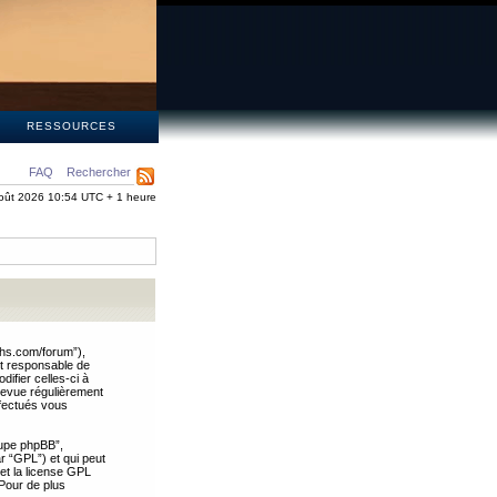
S
RESSOURCES
FAQ
Rechercher
oût 2026 10:54 UTC + 1 heure
ths.com/forum”),
nt responsable de
ifier celles-ci à
revue régulièrement
ffectués vous
oupe phpBB”,
ar “GPL”) et qui peut
 et la license GPL
Pour de plus