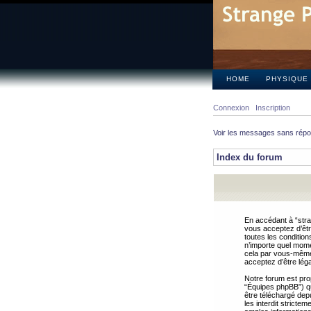
HOME
PHYSIQUE
Connexion
Inscription
Voir les messages sans rép
Index du forum
En accédant à “stra
vous acceptez d’êtr
toutes les condition
n’importe quel mome
cela par vous-même 
acceptez d’être lég
Notre forum est pro
“Équipes phpBB”) qui
être téléchargé dep
les interdit strict