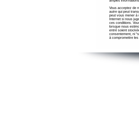
amples informations
Vous acceptez de ne
autre qui peut trans
peut vous mener à 
Internet si nous ju
ces conditions. Vous
lorsque nous estimo
entré soient stocké
consentement, ni “s
à compromettre les