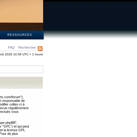
S
RESSOURCES
FAQ
Rechercher
oût 2026 10:39 UTC + 1 heure
ths.com/forum”),
nt responsable de
ifier celles-ci à
revue régulièrement
ffectués vous
oupe phpBB”,
ar “GPL”) et qui peut
 et la license GPL
Pour de plus