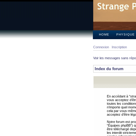
HOME
PHYSIQUE
Connexion
Inscription
Voir les messages sans rép
Index du forum
En accédant à “stra
vous acceptez d’êtr
toutes les condition
n’importe quel mome
cela par vous-même 
acceptez d’être lég
Notre forum est pro
“Équipes phpBB”) qui
être téléchargé dep
les interdit strict