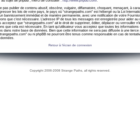
 au sujet de phpBB , merci de consulter :
http://www.phpbb.com/
.
 pas publier de contenu abusif, obscène, vulgaire, diffamatoire, choquant, menaçant, à cara
gresser les lois de votre pays, le pays où “strangepaths.com” est hébergé ou la Loi Internatio
un bannissement immédiat et de manière permanente, avec une notification de votre Fournis
geons que c’est nécessaire. L’adresse IP de tous les messages est enregistrée pour aider au
 acceptez que “strangepaths.com” ait le droit de supprimer, éditer, déplacer ou verrouiller n’
ns que cela est nécessaire. En tant qu’utilisateur vous acceptez que toutes les information
es dans notre base de données. Bien que cette information ne sera pas diffusée à une tierce 
trangepaths.com” ou ni phpBB ne pourront être tenus comme responsable en cas de tentativ
 données.
Retour à l’écran de connexion
Copyright 2006-2008 Strange Paths, all rights reserved.