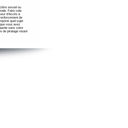
ctère sexuel ou
nale. Faire cela
seur d’Accès à
 renforcement de
importe quel sujet
s que vous avez
partie sans votre
e de piratage visant