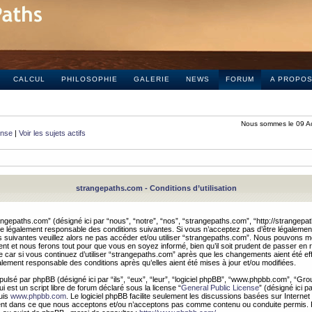
CALCUL
PHILOSOPHIE
GALERIE
NEWS
FORUM
A PROPO
Nous sommes le 09 A
onse
|
Voir les sujets actifs
strangepaths.com - Conditions d’utilisation
ngepaths.com” (désigné ici par “nous”, “notre”, “nos”, “strangepaths.com”, “http://strangepa
e légalement responsable des conditions suivantes. Si vous n’acceptez pas d’être légaleme
s suivantes veuillez alors ne pas accéder et/ou utiliser “strangepaths.com”. Nous pouvons mod
nt et nous ferons tout pour que vous en soyez informé, bien qu’il soit prudent de passer en 
car si vous continuez d’utiliser “strangepaths.com” après que les changements aient été e
alement responsable des conditions après qu’elles aient été mises à jour et/ou modifiées.
pulsé par phpBB (désigné ici par “ils”, “eux”, “leur”, “logiciel phpBB”, “www.phpbb.com”, “Gr
 est un script libre de forum déclaré sous la license “
General Public License
” (désigné ici p
uis
www.phpbb.com
. Le logiciel phpBB facilite seulement les discussions basées sur Internet
ement dans ce que nous acceptons et/ou n’acceptons pas comme contenu ou conduite permis. 