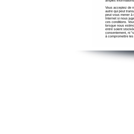
amples informations
Vous acceptez de ne
autre qui peut trans
peut vous mener à 
Internet si nous ju
ces conditions. Vous
lorsque nous estimo
entré soient stocké
consentement, ni “s
à compromettre les