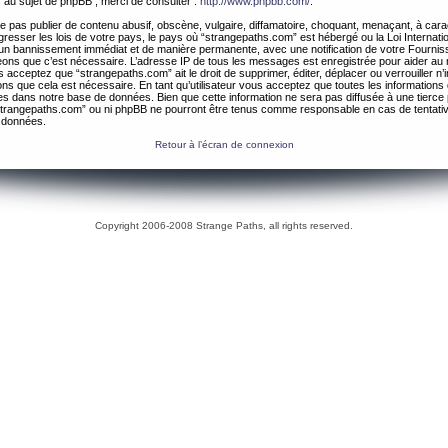
 au sujet de phpBB , merci de consulter :
http://www.phpbb.com/
.
 pas publier de contenu abusif, obscène, vulgaire, diffamatoire, choquant, menaçant, à cara
gresser les lois de votre pays, le pays où “strangepaths.com” est hébergé ou la Loi Internatio
un bannissement immédiat et de manière permanente, avec une notification de votre Fournis
geons que c’est nécessaire. L’adresse IP de tous les messages est enregistrée pour aider au
 acceptez que “strangepaths.com” ait le droit de supprimer, éditer, déplacer ou verrouiller n’
ns que cela est nécessaire. En tant qu’utilisateur vous acceptez que toutes les information
es dans notre base de données. Bien que cette information ne sera pas diffusée à une tierce 
trangepaths.com” ou ni phpBB ne pourront être tenus comme responsable en cas de tentativ
 données.
Retour à l’écran de connexion
Copyright 2006-2008 Strange Paths, all rights reserved.