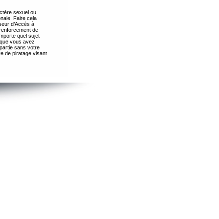
ctère sexuel ou
nale. Faire cela
seur d’Accès à
 renforcement de
importe quel sujet
s que vous avez
partie sans votre
e de piratage visant