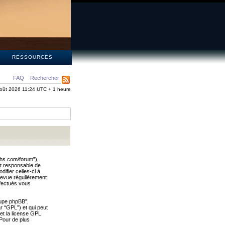
S
RESSOURCES
FAQ
Rechercher
oût 2026 11:24 UTC + 1 heure
ths.com/forum”),
nt responsable de
ifier celles-ci à
revue régulièrement
ffectués vous
oupe phpBB”,
ar “GPL”) et qui peut
 et la license GPL
Pour de plus