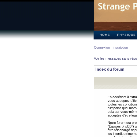
HOME
PHYSIQUE
Connexion
Inscription
Voir les messages sans rép
Index du forum
En accédant à “stra
vous acceptez d’êtr
toutes les condition
n’importe quel mome
cela par vous-même 
acceptez d’être lég
Notre forum est pro
“Équipes phpBB”) qui
être téléchargé dep
les interdit strict