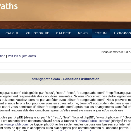
CALCUL
PHILOSOPHIE
GALERIE
NEWS
FORUM
A PROPO
Nous sommes le 08 A
onse
|
Voir les sujets actifs
strangepaths.com - Conditions d’utilisation
ngepaths.com” (désigné ici par “nous”, “notre”, “nos”, “strangepaths.com”, “http://strangepa
e légalement responsable des conditions suivantes. Si vous n’acceptez pas d’être légaleme
s suivantes veuillez alors ne pas accéder et/ou utiliser “strangepaths.com”. Nous pouvons mod
nt et nous ferons tout pour que vous en soyez informé, bien qu’il soit prudent de passer en 
car si vous continuez d’utiliser “strangepaths.com” après que les changements aient été e
alement responsable des conditions après qu’elles aient été mises à jour et/ou modifiées.
pulsé par phpBB (désigné ici par “ils”, “eux”, “leur”, “logiciel phpBB”, “www.phpbb.com”, “Gr
 est un script libre de forum déclaré sous la license “
General Public License
” (désigné ici p
uis
www.phpbb.com
. Le logiciel phpBB facilite seulement les discussions basées sur Internet
ement dans ce que nous acceptons et/ou n’acceptons pas comme contenu ou conduite permis. 