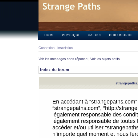
HOME
PHYSIQUE
CALCUL
PHILOSOPHIE
Connexion
Inscription
Voir les messages sans réponse
|
Voir les sujets actifs
Index du forum
strangepaths.
En accédant à “strangepaths.com” (d
“strangepaths.com”, “http://strang
légalement responsable des conditi
légalement responsable de toutes l
accéder et/ou utiliser “strangepat
n’importe quel moment et nous fer