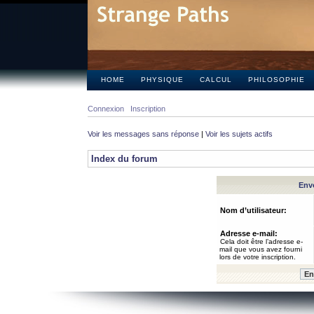
HOME
PHYSIQUE
CALCUL
PHILOSOPHIE
Connexion
Inscription
Voir les messages sans réponse
|
Voir les sujets actifs
Index du forum
Envo
Nom d’utilisateur:
Adresse e-mail:
Cela doit être l’adresse e-
mail que vous avez fourni
lors de votre inscription.