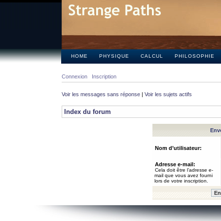
HOME
PHYSIQUE
CALCUL
PHILOSOPHIE
Connexion
Inscription
Voir les messages sans réponse
|
Voir les sujets actifs
Index du forum
Envo
Nom d’utilisateur:
Adresse e-mail:
Cela doit être l’adresse e-
mail que vous avez fourni
lors de votre inscription.