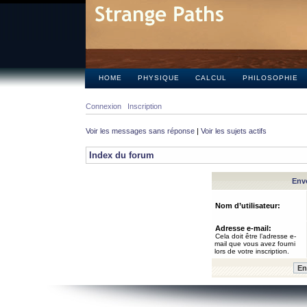
HOME
PHYSIQUE
CALCUL
PHILOSOPHIE
Connexion
Inscription
Voir les messages sans réponse
|
Voir les sujets actifs
Index du forum
Envo
Nom d’utilisateur:
Adresse e-mail:
Cela doit être l’adresse e-
mail que vous avez fourni
lors de votre inscription.