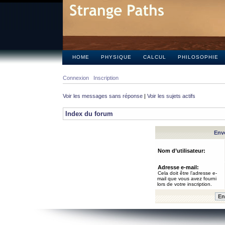
HOME
PHYSIQUE
CALCUL
PHILOSOPHIE
Connexion
Inscription
Voir les messages sans réponse
|
Voir les sujets actifs
Index du forum
Envo
Nom d’utilisateur:
Adresse e-mail:
Cela doit être l’adresse e-
mail que vous avez fourni
lors de votre inscription.