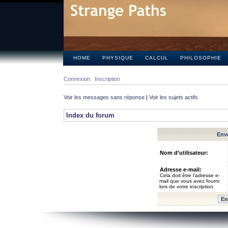
HOME
PHYSIQUE
CALCUL
PHILOSOPHIE
Connexion
Inscription
Voir les messages sans réponse
|
Voir les sujets actifs
Index du forum
Envo
Nom d’utilisateur:
Adresse e-mail:
Cela doit être l’adresse e-
mail que vous avez fourni
lors de votre inscription.