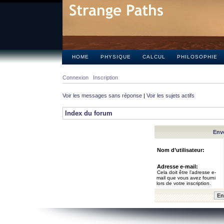
HOME
PHYSIQUE
CALCUL
PHILOSOPHIE
Connexion
Inscription
Voir les messages sans réponse
|
Voir les sujets actifs
Index du forum
Envo
Nom d’utilisateur:
Adresse e-mail:
Cela doit être l’adresse e-
mail que vous avez fourni
lors de votre inscription.