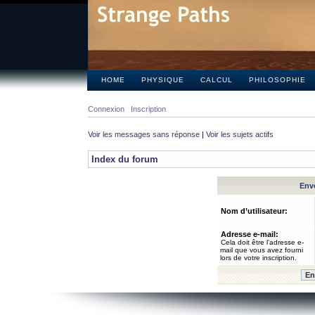
HOME
PHYSIQUE
CALCUL
PHILOSOPHIE
Connexion
Inscription
Voir les messages sans réponse
|
Voir les sujets actifs
Index du forum
Envo
Nom d’utilisateur:
Adresse e-mail:
Cela doit être l’adresse e-
mail que vous avez fourni
lors de votre inscription.