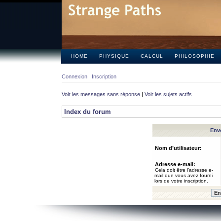
HOME
PHYSIQUE
CALCUL
PHILOSOPHIE
Connexion
Inscription
Voir les messages sans réponse
|
Voir les sujets actifs
Index du forum
Envo
Nom d’utilisateur:
Adresse e-mail:
Cela doit être l’adresse e-
mail que vous avez fourni
lors de votre inscription.