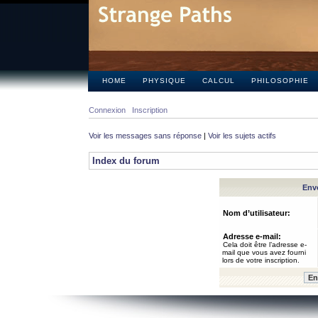
HOME
PHYSIQUE
CALCUL
PHILOSOPHIE
Connexion
Inscription
Voir les messages sans réponse
|
Voir les sujets actifs
Index du forum
Envo
Nom d’utilisateur:
Adresse e-mail:
Cela doit être l’adresse e-
mail que vous avez fourni
lors de votre inscription.